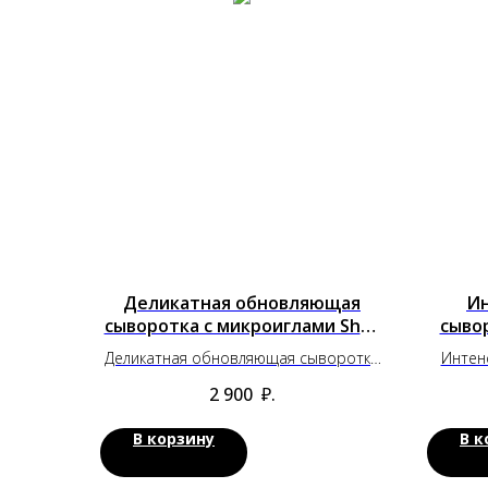
Деликатная обновляющая
Ин
сыворотка с микроиглами Shot
сыво
3000
Деликатная обновляющая сыворотка
Интен
с микроиглами Shot 3000
ми
2 900
₽.
В корзину
В к