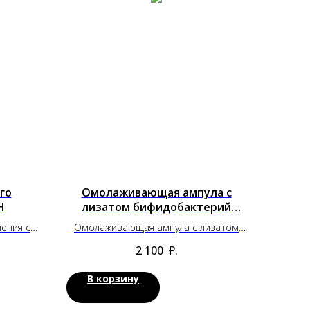
го
Омолаживающая ампула с
Н
лизатом бифидобактерий
Manyo (30 мл)
нения с
Омолаживающая ампула с лизатом
бифидобактерий Manyo (30 мл)
2 100
₽.
В корзину