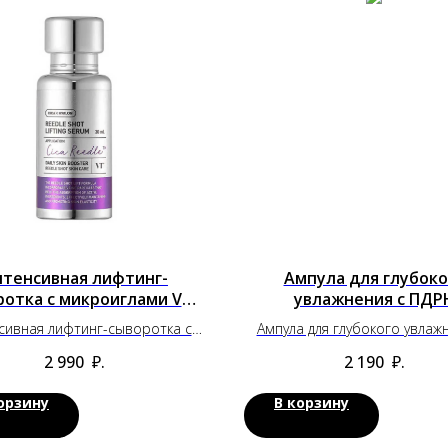
тенсивная лифтинг-
Ампула для глубоко
ротка с микроиглами VT
увлажнения с ПДР
Cosmetics
сивная лифтинг-сыворотка с
Ампула для глубокого увлаж
кроиглами VT Cosmetics
ПДРН
2 990
₽.
2 190
₽.
орзину
В корзину