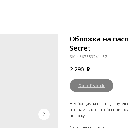
Обложка на паспо
Secret
SKU:
667559241157
₽.
2 290
Out of stock
Необходимая вещь для путеше
что вам нужно, чтобы присое
полоску.
1 слот для паспорта