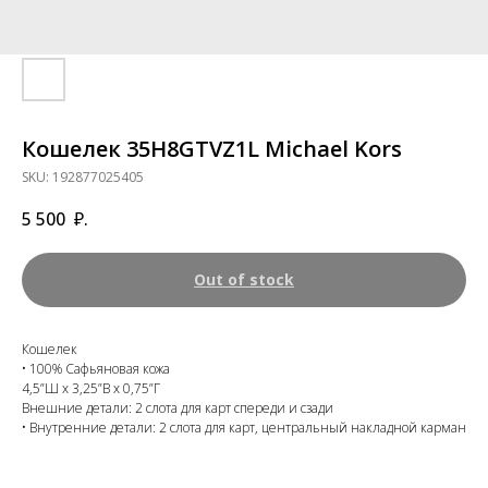
Кошелек 35H8GTVZ1L Michael Kors
SKU:
192877025405
5 500
₽.
Out of stock
Кошелек
• 100% Сафьяновая кожа
4,5”Ш x 3,25”В x 0,75”Г
Внешние детали: 2 слота для карт спереди и сзади
• Внутренние детали: 2 слота для карт, центральный накладной карман