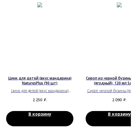
Цинк для детей (вкус мандарина)
Сироп из черной бузины д
NaturesPlus (90 шт)
(ягодный), 120 мл Samb
Цинк для детей (вкус мандарина)
Сироп черной бузины (ягодн
NaturesPlus (90 шт)
мл. Sambucol
2 250
₽.
2 090
₽.
В корзину
В корзину