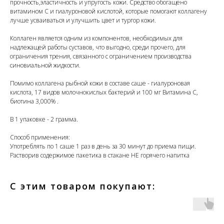
прочность,эластичность и упругость кожи. Средство обогащено
витамином С и гиалуроновой кислотой, которые помогают коллагену
лучше усваиваться и улучшить цвет и тургор кожи.
Коллаген является одним из компонентов, необходимых для
надлежащей работы суставов, что выгодно, среди прочего, для
ограничения трения, связанного с ограничением производства
синовиальной жидкости.
Помимо коллагена рыбной кожи в составе саше - гиалуроновая
кислота, 17 видов молочнокислых бактерий и 100 мг Витамина С,
биотина 3,000% .
В 1 упаковке - 2 грамма.
Способ применения:
Употреблять по 1 саше 1 раз в день за 30 минут до приема пищи.
Растворив содержимое пакетика в стакане НЕ горячего напитка
С этим товаром покупают: