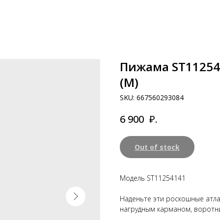
Пижама ST1125414
(M)
SKU:
667560293084
₽.
6 900
Out of stock
Модель ST11254141
Наденьте эти роскошные атла
нагрудным карманом, воротни