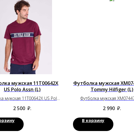
лка мужская 11T00642X
Футболка мужская XM074
US Polo Assn (L)
Tommy Hilfiger (L)
ка мужская 11T00642X US Polo
Футболка мужская XM0744
Assn (L)
Tommy Hilfiger (L)
2 500
₽.
2 990
₽.
орзину
В корзину