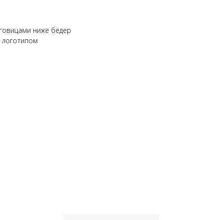
уговицами ниже бёдер
 логотипом