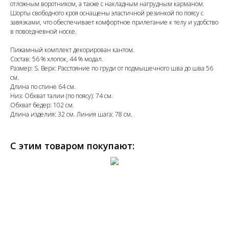
отложным воротником, а также с накладным нагрудным карманом.
Шорты свободного кроя оснащены эластичной резинкой по поясу с
завязками, что обеспечивает комфортное прилегание к телу и удобство
в повседневной носке.
Пижамный комплект декорирован кантом.
Состав: 56 % хлопок, 44 % модал.
Размер: S. Верх: Расстояние по груди от подмышечного шва до шва 56
см.
Длина по спине 64 см.
Низ: Обхват талии (по поясу): 74 см.
Обхват бедер: 102 см.
Длина изделия: 32 см. Линия шага: 78 см.
С этим товаром покупают: