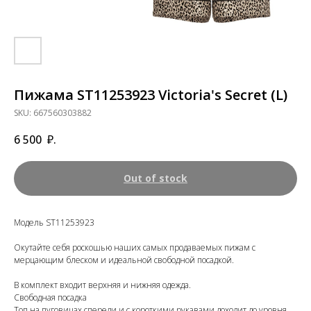
Пижама ST11253923 Victoria's Secret (L)
SKU:
667560303882
6 500
₽.
Out of stock
Модель ST11253923
Окутайте себя роскошью наших самых продаваемых пижам с
мерцающим блеском и идеальной свободной посадкой.
В комплект входит верхняя и нижняя одежда.
Свободная посадка
Топ на пуговицах спереди и с короткими рукавами доходит до уровня