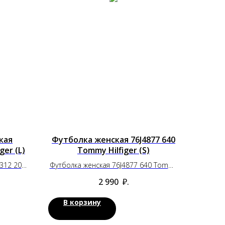
кая
Футболка женская 76J4877 640
ger (L)
Tommy Hilfiger (S)
312 200
Футболка женская 76J4877 640 Tommy
Hilfiger (S)
2 990
₽.
В корзину