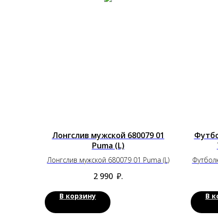
Лонгслив мужской 680079 01
Футбо
Puma (L)
Лонгслив мужской 680079 01 Puma (L)
Футболк
2 990
₽.
В корзину
В к