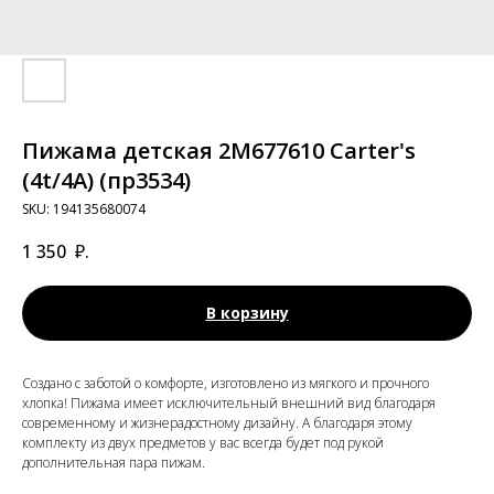
Пижама детская 2M677610 Carter's
(4t/4A) (пр3534)
SKU:
194135680074
1 350
₽.
В корзину
Cоздано с заботой о комфорте, изготовлено из мягкого и прочного
хлопка! Пижама имеет исключительный внешний вид благодаря
современному и жизнерадостному дизайну. А благодаря этому
комплекту из двух предметов у вас всегда будет под рукой
дополнительная пара пижам.