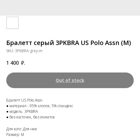
Бралетт серый 3PKBRA US Polo Assn (M)
SKU:
3PKBRA-grey-m
1 400
₽.
Out of stock
Бралетт US Polo Assn
● материал - 95% хлопок, 5% спандекс
● модель: 3PKBRA
● без косточек, без этикеток
Для кого: Для нее
Размер: M