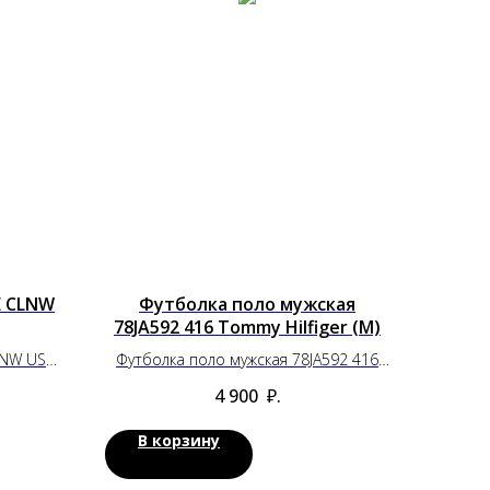
E CLNW
Футболка поло мужская
78JA592 416 Tommy Hilfiger (M)
LNW US
Футболка поло мужская 78JA592 416
Tommy Hilfiger (M)
4 900
₽.
В корзину