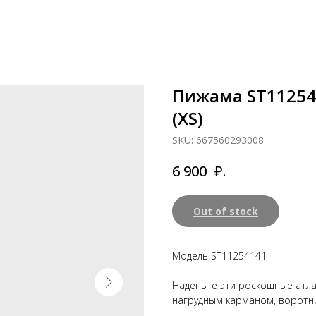
Пижама ST1125414
(XS)
SKU:
667560293008
₽.
6 900
Out of stock
Модель ST11254141
Наденьте эти роскошные атла
нагрудным карманом, воротни