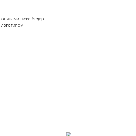
уговицами ниже бёдер
 логотипом