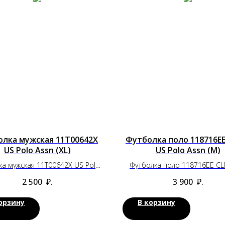
лка мужская 11T00642X
Футболка поло 118716E
US Polo Assn (XL)
US Polo Assn (M)
ка мужская 11T00642X US Polo
Футболка поло 118716EE C
Assn (XL)
Polo Assn (M)
2 500
₽.
3 900
₽.
орзину
В корзину