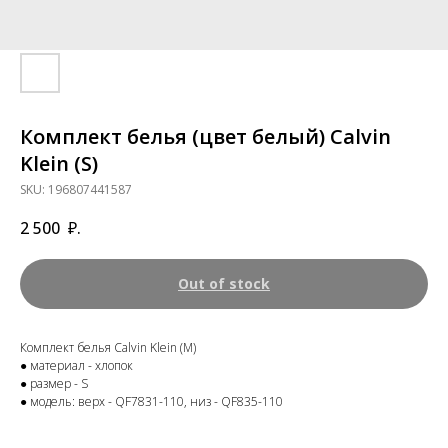
Комплект белья (цвет белый) Calvin
Klein (S)
SKU:
196807441587
2 500
₽.
Out of stock
Комплект белья Calvin Klein (M)
● материал - хлопок
● размер - S
● модель: верх - QF7831-110, низ - QF835-110