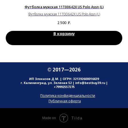
Футболка мужская 11T00642X US Polo Assn (L)
Футболка мужская 11T00642X US Polo Assn (L)
2 500
₽.
В корзину
© 2017—2026
ИП Злоказов Д.М. | ОГРН: 321392600016639
г. Калининград, ул. Зеленая 52 | info@bestbuy39.ru |
+79992557275
Политика конфиденциальности
Публичная оферта
Tilda
Made on