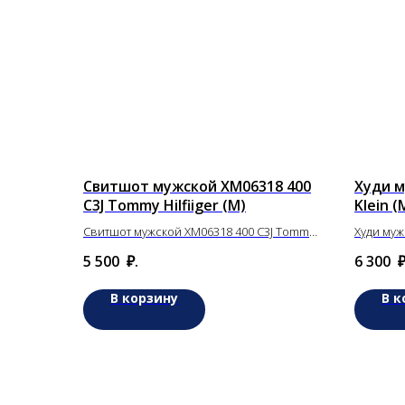
Свитшот мужской XM06318 400
Худи м
C3J Tommy Hilfiiger (M)
Klein (
Свитшот мужской XM06318 400 C3J Tommy
Худи муж
Hilfiiger (M)
5 500
₽.
6 300
₽
В корзину
В к