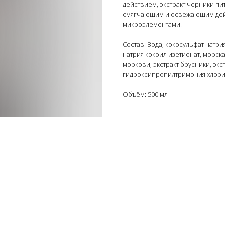
действием, экстракт черники пит
смягчающим и освежающим дейс
микроэлементами.
Состав: Вода, кокосульфат натр
натрия кокоил изетионат, морск
моркови, экстракт брусники, экс
гидроксипропилтримония хлорид,
Объём: 500 мл