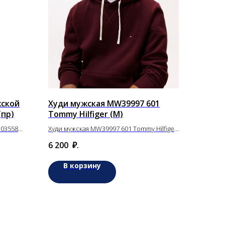
жской
Худи мужская MW39997 601
(пр)
Tommy Hilfiger (M)
03558
Худи мужская MW39997 601 Tommy Hilfiger
(M)
6 200
₽.
В корзину