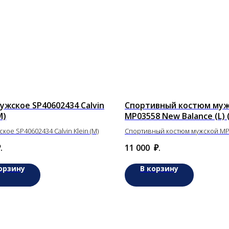
ужское SP40602434 Calvin
Спортивный костюм му
M)
MP03558 New Balance (L) 
ское SP40602434 Calvin Klein (M)
Спортивный костюм мужской MP
New Balance (L) (пр)
.
11 000
₽.
орзину
В корзину