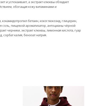
ает и успокаивает, а экстракт клюквы обладает
твием, обогащая кожу витаминами и
ия, кокамидопропил бетаин, кокоглюкозид, глицерин,
ая соль, пищевой ароматизатор, антоцианы чёрной
тракт черники, экстракт клюквы, лимонная кислота, гуар
 сорбат калия, бензоат натрия.