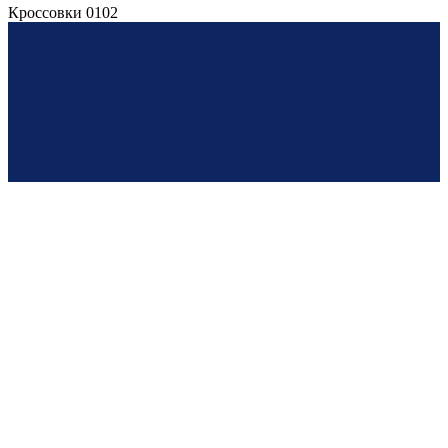
Кроссовки 0102
© 2017—2026
ИП Злоказов Д.М. | ОГРН: 321392600016639
г. Калининград, ул. Зеленая 52 | info@bestbuy39.ru |
+79992557275