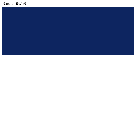
Заказ 98-16
© 2017—2026
ИП Злоказов Д.М. | ОГРН: 321392600016639
г. Калининград, ул. Зеленая 52 | info@bestbuy39.ru |
+79992557275