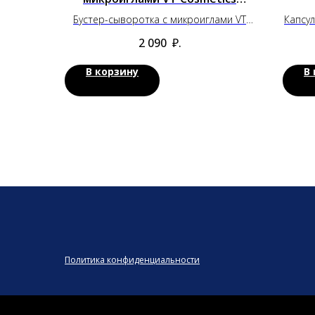
Reedle Shot 100 (30 мл)
Бустер-сыворотка с микроиглами VT
Капсул
Cosmetics Reedle Shot 100 (30 мл)
2 090
₽.
В корзину
В
Политика конфиденциальности