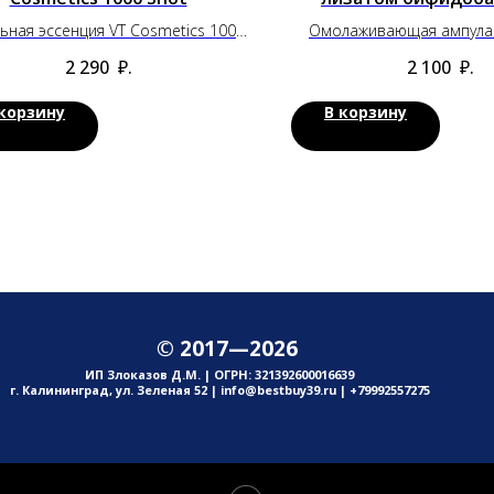
Manyo (30 мл
ьная эссенция VT Cosmetics 1000
Омолаживающая ампула 
Shot
бифидобактерий Manyo
2 290
₽.
2 100
₽.
 корзину
В корзину
© 2017—2026
ИП Злоказов Д.М. | ОГРН: 321392600016639
г. Калининград, ул. Зеленая 52 | info@bestbuy39.ru | +79992557275