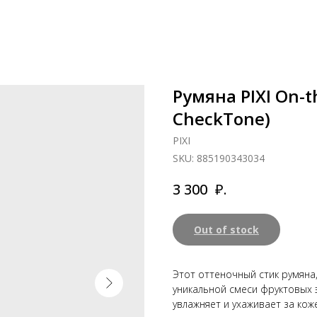
Румяна PIXI On-t
CheckTone)
PIXI
SKU:
885190343034
₽.
3 300
Out of stock
Этот оттеночный стик румяна
уникальной смеси фруктовых 
увлажняет и ухаживает за кож