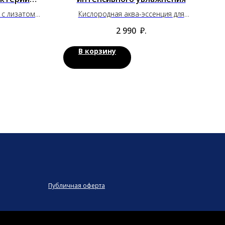
)
с лизатом
Кислородная аква-эссенция для
 (30 мл)
интенсивного увлажнения
2 990
₽.
В корзину
Публичная оферта