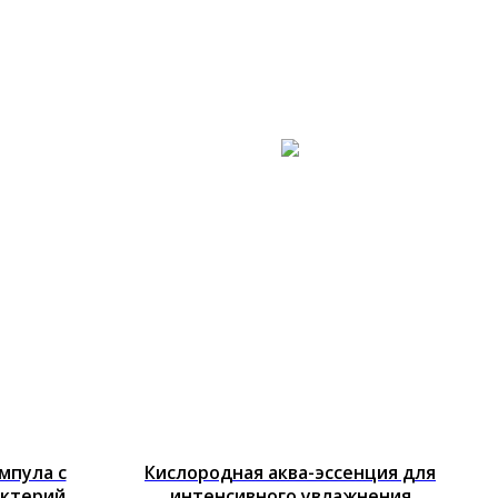
мпула с
Кислородная аква-эссенция для
актерий
интенсивного увлажнения