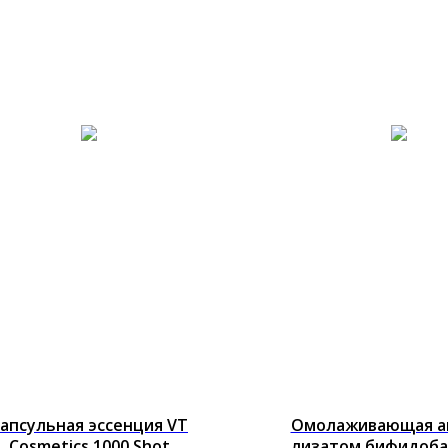
апсульная эссенция VT
Омолаживающая а
Cosmetics 1000 Shot
лизатом бифидоб