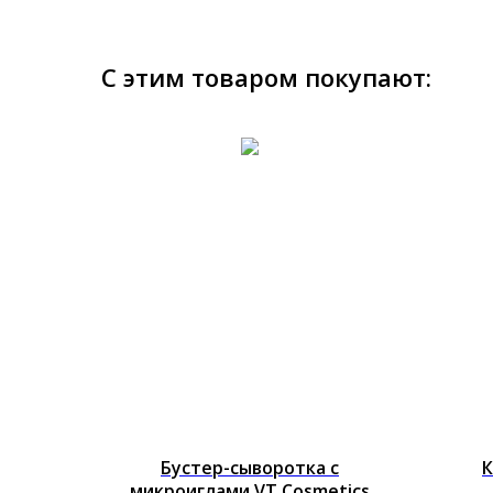
С этим товаром покупают:
Бустер-сыворотка с
К
микроиглами VT Cosmetics