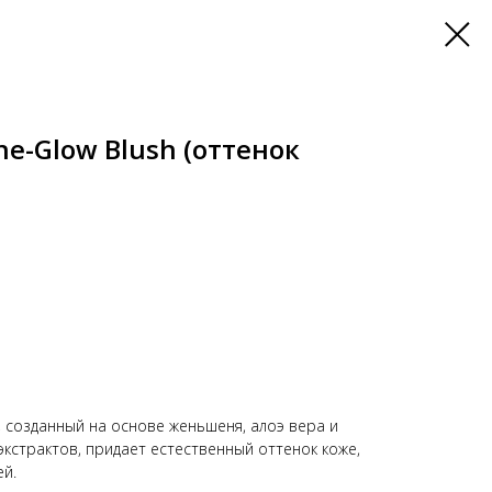
he-Glow Blush (оттенок
, созданный на основе женьшеня, алоэ вера и
экстрактов, придает естественный оттенок коже,
ей.