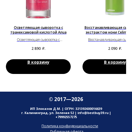
Осветляющая сыворотка с
Восстанавливающая сыво
транексамовой кислотой Anua
экстрактом нони Celimax 
Осветляющая сыворотка с
Восстанавливающая сывор
транексамовой кислотой Anua
экстрактом нони Celimax (
2 890
₽.
2 090
₽.
В корзину
В корзину
© 2017—2026
ИП Злоказов Д.М. | ОГРН: 321392600016639
г. Калининград, ул. Зеленая 52 | info@bestbuy39.ru |
+79992557275
Политика конфиденциальности
Публичная оферта