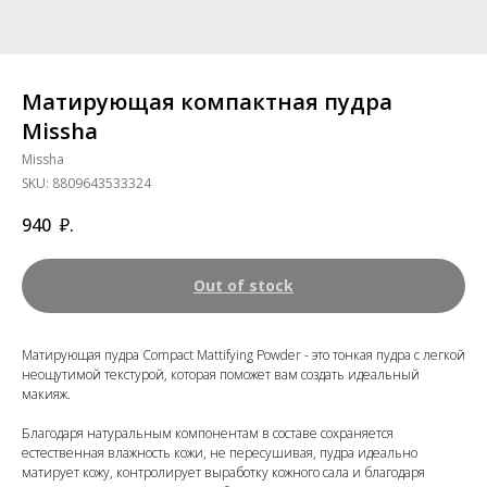
Матирующая компактная пудра
Missha
Missha
SKU:
8809643533324
940
₽.
Out of stock
Матирующая пудра Compact Mattifying Powder - это тонкая пудра с легкой
неощутимой текстурой, которая поможет вам создать идеальный
макияж.
Благодаря натуральным компонентам в составе сохраняется
естественная влажность кожи, не пересушивая, пудра идеально
матирует кожу, контролирует выработку кожного сала и благодаря