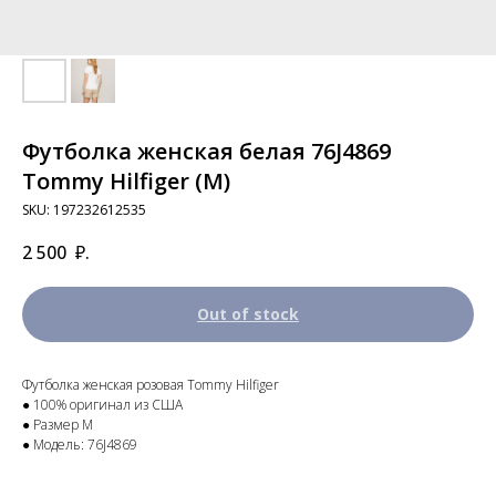
Футболка женская белая 76J4869
Tommy Hilfiger (M)
SKU:
197232612535
2 500
₽.
Out of stock
Футболка женская розовая Tommy Hilfiger
● 100% оригинал из США
● Размер M
● Модель: 76J4869