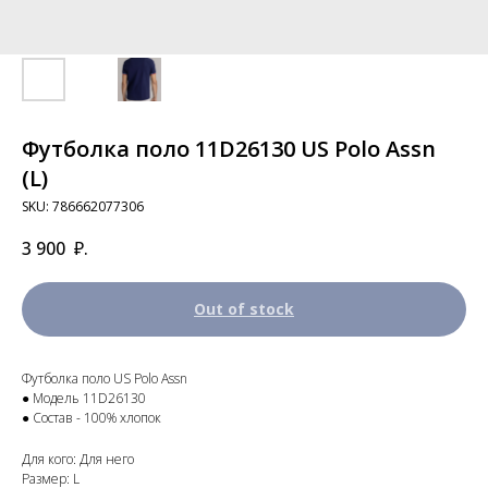
Футболка поло 11D26130 US Polo Assn
(L)
SKU:
786662077306
3 900
₽.
Out of stock
Футболка поло US Polo Assn
● Модель 11D26130
● Состав - 100% хлопок
Для кого: Для него
Размер: L