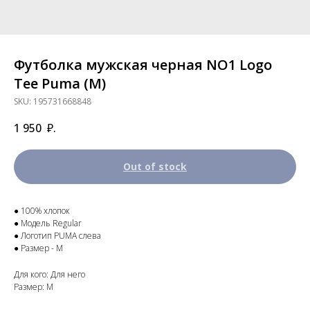
Футболка мужская черная NO1 Logo
Tee Puma (M)
SKU:
195731668848
1 950
₽.
Out of stock
● 100% хлопок
● Модель Regular
● Логотип PUMA слева
● Размер - M
Для кого: Для него
Размер: M