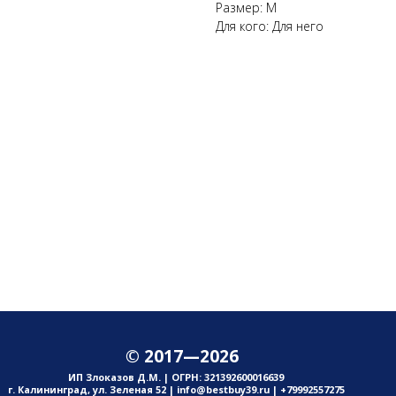
Размер: M
Для кого: Для него
© 2017—2026
ИП Злоказов Д.М. | ОГРН: 321392600016639
г. Калининград, ул. Зеленая 52 | info@bestbuy39.ru | +79992557275