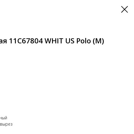
я 11C67804 WHIT US Polo (M)
дный
 вырез