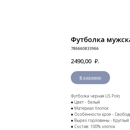
Футболка мужска
786660833966
₽.
2490,00
В корзину
Футболка черная US Polo
● Цвет - белый
● Материал Хлопок
● Особенности кроя - Свобо
● Вырез горловины - Круглый
● Состав: 100% хлопок