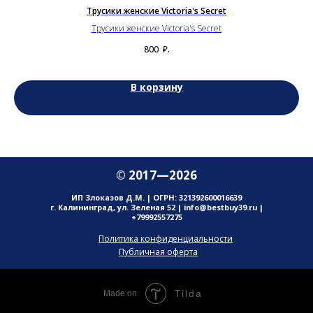
y
Трусики женские Victoria's Secret
Трусики женские Victoria's Secret
r 3
800
₽.
В корзину
© 2017—2026
ИП Злоказов Д.М. | ОГРН: 321392600016639
г. Калининград, ул. Зеленая 52 | info@bestbuy39.ru |
+79992557275
Политика конфиденциальности
Публичная оферта
Tilda
Made on