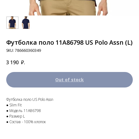
Футболка поло 11A86798 US Polo Assn (L)
SKU:
786660360349
3 190
₽.
Out of stock
Футболка поло US Polo Assn
● Slim Fit
● Модель 11A86798
● Размер L
● Состав - 100% хлопок