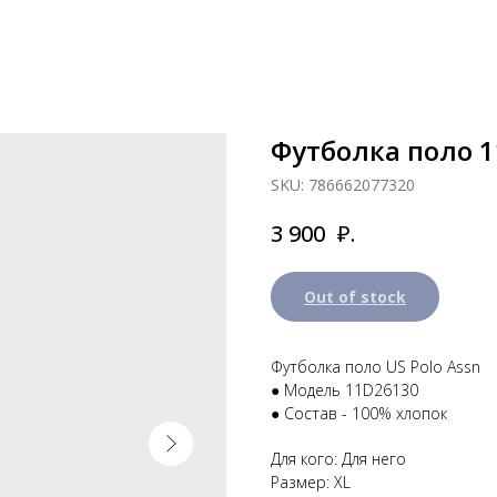
Футболка поло 11
SKU:
786662077320
₽.
3 900
Out of stock
Футболка поло US Polo Assn
● Модель 11D26130
● Состав - 100% хлопок
Для кого: Для него
Размер: XL