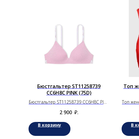
Бюстгальтер ST11258739
Топ ж
СС6H8C PINK (75D)
Бюстгальтер ST11258739 СС6H8C PINK
Топ женс
(75D)
2 900
₽.
В корзину
В к