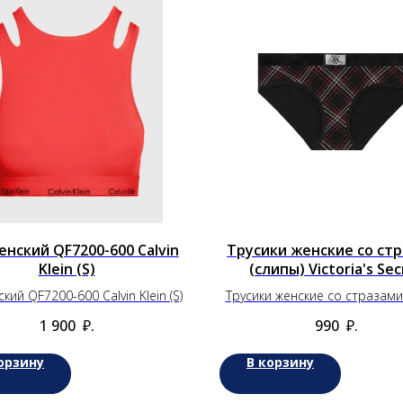
енский QF7200-600 Calvin
Трусики женские со ст
Klein (S)
(слипы) Victoria's Sec
кий QF7200-600 Calvin Klein (S)
Трусики женские со стразами
Victoria's Secret
1 900
₽.
990
₽.
орзину
В корзину