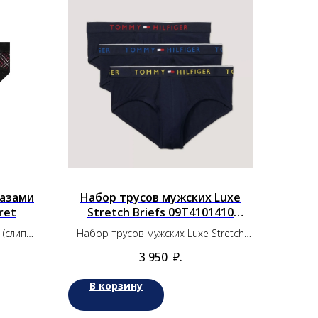
разами
Набор трусов мужских Luxe
ret
Stretch Briefs 09T4101410
Tommy Hilfiger 3 шт (M)
 (слипы)
Набор трусов мужских Luxe Stretch
Briefs 09T4101410 Tommy Hilfiger 3 шт
3 950
₽.
(M)
В корзину