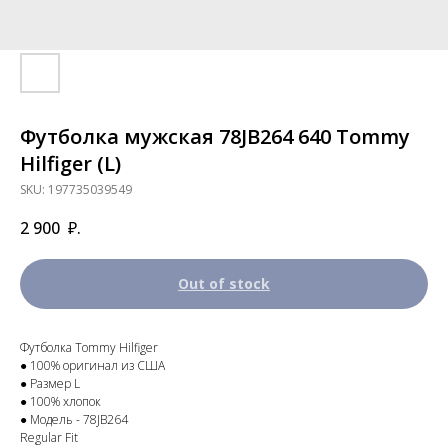
Футболка мужская 78JB264 640 Tommy
Hilfiger (L)
SKU:
197735039549
2 900
₽.
Out of stock
Футболка Tommy Hilfiger
● 100% оригинал из США
● Размер L
● 100% хлопок
● Модель - 78JB264
Regular Fit