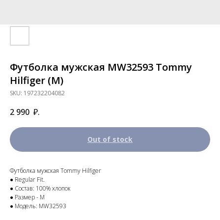
Футболка мужская MW32593 Tommy
Hilfiger (М)
SKU:
197232204082
2 990
₽.
Out of stock
Футболка мужская Tommy Hilfiger
● Regular Fit.
● Состав: 100% хлопок
● Размер - М
● Модель: MW32593