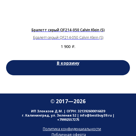
Бралетт серый QF214-050 Calvin Klein (S)
Бралетт серый QF214-050 Calvin Klein (S)
На
1 900
₽.
В корзину
© 2017—2026
ИП Злоказов Д.М. | ОГРН: 321392600016639
г. Калининград, ул. Зеленая 52 | info@bestbuy39.ru |
+79992557275
Политика конфиденциальности
Публичная оферта