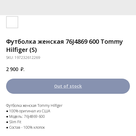
Футболка женская 76J4869 600 Tommy
Hilfiger (S)
SKU:
197232612269
2 900
₽.
Out of stock
Футболка женская Tommy Hilfiger
● 100% оригинал из США
● Модель: 76J4869 600
● Slim Fit
● Состав - 100% хлопок