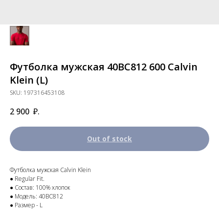
Футболка мужская 40BC812 600 Calvin
Klein (L)
SKU:
197316453108
2 900
₽.
Out of stock
Футболка мужская Calvin Klein
● Regular Fit.
● Состав: 100% хлопок
● Модель: 40BC812
● Размер - L