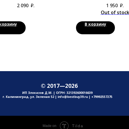
увлажнения
декольте
2 090
₽.
1 950
₽.
Out of stoc
 корзину
В корзину
© 2017—2026
ИП Злоказов Д.М. | ОГРН: 321392600016639
г. Калининград, ул. Зеленая 52 | info@bestbuy39.ru | +79992557275
Tilda
Made on