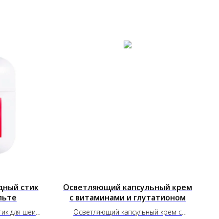
дный стик
Осветляющий капсульный крем
льте
с витаминами и глутатионом
ик для шеи и
Осветляющий капсульный крем с