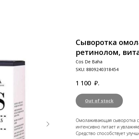
Cыворотка омол
ретинолом, вита
Cos De Baha
SKU:
8809240318454
₽.
1 100
Out of stock
Омолаживающая сыворотка с р
интенсивно питает и увлажня
Средство способствует улучш