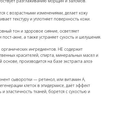
обствует разглаживанию морщин и заломов.
ся с возрастными изменениями, делает кожу
живает текстуру и уплотняет поверхность кожи.
вный тон и здоровое сияние, осветляет
пост-акне, а также устраняет сухость и шелушения.
 органических ингредиентов. НЕ содержит
твенных красителей, спирта, минеральных масел и
й основе, производится на базе экстракта алоэ
нент сыворотки — ретинол, или витамин А,
егенерации клеток в эпидермисе, даёт эффект
 и эластичность тканей, борется с сухостью и