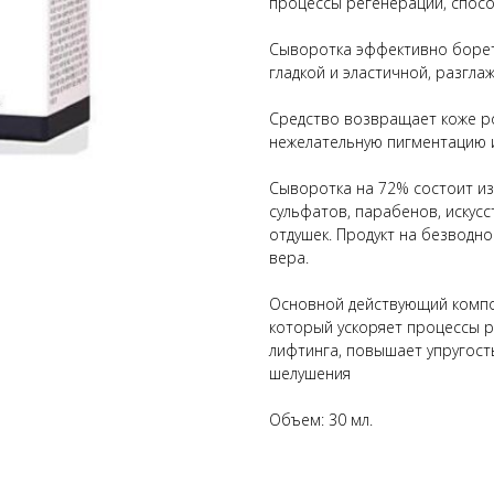
процессы регенерации, спос
Сыворотка эффективно борет
гладкой и эластичной, разгла
Средство возвращает коже ро
нежелательную пигментацию и 
Сыворотка на 72% состоит из
сульфатов, парабенов, искусс
отдушек. Продукт на безводно
вера.
Основной действующий компо
который ускоряет процессы р
лифтинга, повышает упругость
шелушения
Объем: 30 мл.