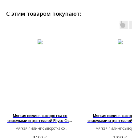
С этим товаром покупают:
Мягкая пилинг-сыворотка со
Мягкая пилинг-сыворот
спикулами и центеллой Phyto Cica-
спикулами и центеллой Phy
Nol B5 6000 Shot
Nol B5 3000 Shot
Мягкая пилинг-сыворотка со
Мягкая пилинг-сыворотк
спикулами и центеллой Phyto Cica-Nol
спикулами и центеллой Phyto
3 100
₽.
2 390
₽.