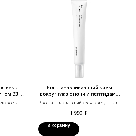
я век с
Восстанавливающий крем
ином B3 VT
вокруг глаз с нони и пептидами
Celimax
 микроиглами
Восстанавливающий крем вокруг глаз с
smetics
нони и пептидами Celimax
1 990
₽.
В корзину