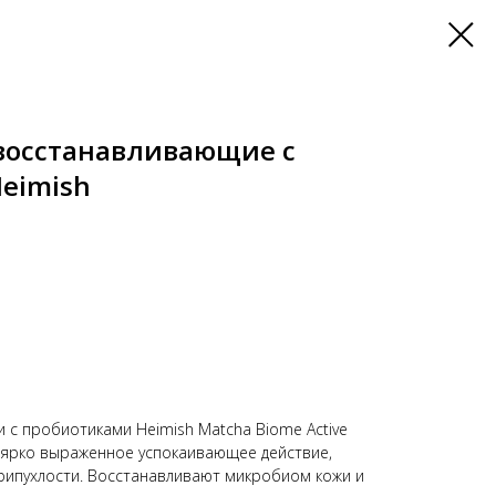
 восстанавливающие с
eimish
и с пробиотиками Heimish Matcha Biome Active
т ярко выраженное успокаивающее действие,
припухлости. Восстанавливают микробиом кожи и