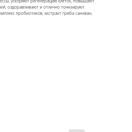
ссы, ускоряют регенерацию клеток, повышают
ней, оздоравливают и отлично тонизируют.
мплекс пробиотиков, экстракт гриба санхван,