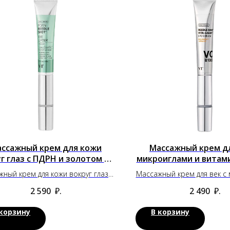
ссажный крем для кожи
Массажный крем дл
г глаз с ПДРН и золотом VT
микроиглами и витам
Cosmetics
Cosmetics
ный крем для кожи вокруг глаз с
Массажный крем для век с
ДРН и золотом VT Cosmetics
и витамином B3 VT Co
2 590
₽.
2 490
₽.
 корзину
В корзину