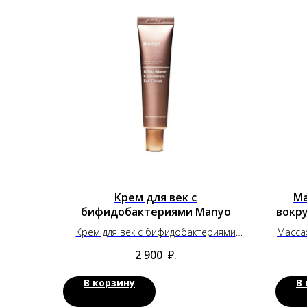
Крем для век с
Ма
бифидобактериями Manyo
вокру
Крем для век с бифидобактериями
Массаж
Manyo
П
2 900
₽.
В корзину
В