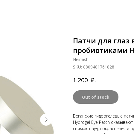
Патчи для глаз
пробиотиками H
Heimish
SKU:
8809481761828
₽.
1 200
Out of stock
Веганские гидрогелевые патч
Hydrogel Eye Patch оказываю
снимают зуд, покраснения и 