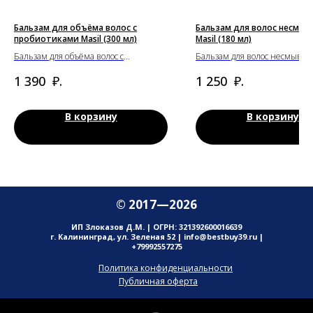
Бальзам для объёма волос с
Бальзам для волос несмы
пробиотиками Masil (300 мл)
Masil (180 мл)
Бальзам для объёма волос с
Бальзам для волос несмыва
пробиотиками Masil (300 мл)
Masil (180 мл)
₽.
₽.
1 390
1 250
В корзину
В корзину
© 2017—2026
ИП Злоказов Д.М. | ОГРН: 321392600016639
г. Калининград, ул. Зеленая 52 | info@bestbuy39.ru |
+79992557275
Политика конфиденциальности
Публичная оферта