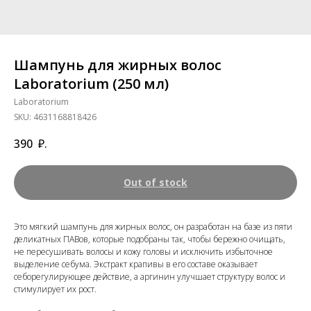
Шампунь для жирных волос
Laboratorium (250 мл)
Laboratorium
SKU:
4631168818426
390
₽.
Out of stock
Это мягкий шампунь для жирных волос, он разработан на базе из пяти
деликатных ПАВов, которые подобраны так, чтобы бережно очищать,
не пересушивать волосы и кожу головы и исключить избыточное
выделение себума. Экстракт крапивы в его составе оказывает
себорегулирующее действие, а аргинин улучшает структуру волос и
стимулирует их рост.