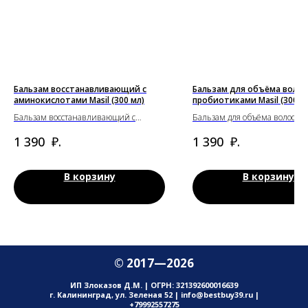
Бальзам восстанавливающий с
Бальзам для объёма волос
аминокислотами Masil (300 мл)
пробиотиками Masil (300 м
Бальзам восстанавливающий с
Бальзам для объёма волос с
аминокислотами Masil (300 мл)
пробиотиками Masil (300 мл)
₽.
₽.
1 390
1 390
В корзину
В корзину
© 2017—2026
ИП Злоказов Д.М. | ОГРН: 321392600016639
г. Калининград, ул. Зеленая 52 | info@bestbuy39.ru |
+79992557275