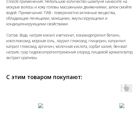
Способ применения: Небольшое количество шампуня нанесите на
мокрые волосы и кожу головы массажными движениями, затем смойте
водой. Примечания: ПАВ - поверхностно-активные вещества,
обладающие пенящими, моющими, эмульгирующими и
кондиционирующими свойствами.
Состав: Вода, натрия кокоил изетионат, кокамидопропил бетаин,
кокоглюкозид, морская соль, лаурил глюкозид, глицерин, каприлил
каприл глюкозид, аргинин, молочная кислота, сорбат калия, бензоат
натрия, гуар гидроксипропилтримония хлорид, пищевой ароматизатор,
экстракт крапивы.
С этим товаром покупают: