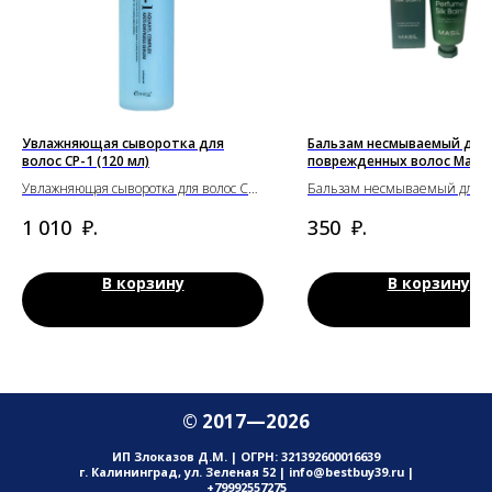
Увлажняющая сыворотка для
Бальзам несмываемый для
волос CP-1 (120 мл)
поврежденных волос Masil (
Увлажняющая сыворотка для волос CP-
Бальзам несмываемый для
1 (120 мл)
поврежденных волос Masil (20
₽.
₽.
1 010
350
В корзину
В корзину
© 2017—2026
ИП Злоказов Д.М. | ОГРН: 321392600016639
г. Калининград, ул. Зеленая 52 | info@bestbuy39.ru |
+79992557275