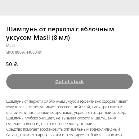
Шампунь от перхоти с яблочным
уксусом Masil (8 мл)
Masil
SKU:
8809744060491
50
₽.
Out of stock
Шампунь от перхоти с яблочным уксусом эффективно оздоравливает
кожу головы: отшелушивает ороговевший слой, насыщает клетки
влагой и питательными веществами, укрепляет защитный барьер.
Шампунь глубоко очищает, не вызывая сухости и шелушения,
смягчает волосы и делает их более послушными.
Средство помогает восстановить оптимальный водно-липидный
баланс, снижает жирность кожи и регулирует работу сальных желез.