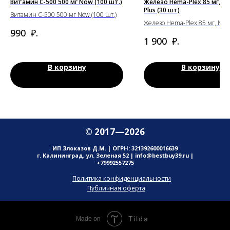
Витамин C-500 500 мг Now (100 шт.)
Железо Hema-Plex 85 мг, Na
Plus (30 шт)
Витамин C-500 500 мг Now (100 шт.)
Железо Hema-Plex 85 мг, Natu
₽.
990
(30 шт)
₽.
1 900
В корзину
В корзину
© 2017—2026
ИП Злоказов Д.М. | ОГРН: 321392600016639
г. Калининград, ул. Зеленая 52 | info@bestbuy39.ru |
+79992557275
Политика конфиденциальности
Публичная оферта
Tilda
Made on