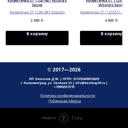
Косметичка ST 11281487 Victoria's
Косметичка ST 11255511
Secret
Victoria's Secret
Косметичка ST 11281487 Victoria's
Косметичка ST 11255511 71IB V
Secret
Secret
2 490
₽.
4 900
₽.
В корзину
В корзину
© 2017—2026
ИП Злоказов Д.М. | ОГРН: 321392600016639
г. Калининград, ул. Зеленая 52 | info@bestbuy39.ru |
+79992557275
Политика конфиденциальности
Публичная оферта
Tilda
Made on