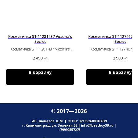
Косметичка ST 11281487 Victoria's
Косметичка ST 11274675 Vi
Secret
Secret
Косметичка ST 11281487 Victoria's
Косметичка ST 11274675 Vic
Secret
Secret
2 490
₽.
2 900
₽.
В корзину
В корзину
© 2017—2026
ИП Злоказов Д.М. | ОГРН: 321392600016639
г. Калининград, ул. Зеленая 52 | info@bestbuy39.ru |
+79992557275