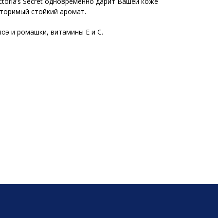
toria’s Secret одновременно дарит Вашей коже
вторимый стойкий аромат.
лоэ и ромашки, витамины Е и С.