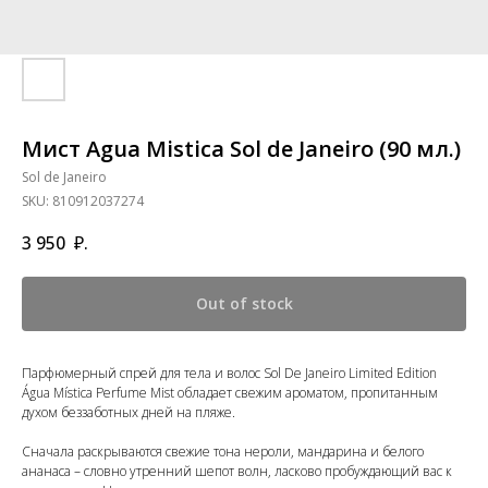
Мист Agua Mistica Sol de Janeiro (90 мл.)
Sol de Janeiro
SKU:
810912037274
3 950
₽.
Out of stock
Парфюмерный спрей для тела и волос Sol De Janeiro Limited Edition
Água Mística Perfume Mist обладает свежим ароматом, пропитанным
духом беззаботных дней на пляже.
Сначала раскрываются свежие тона нероли, мандарина и белого
ананаса – словно утренний шепот волн, ласково пробуждающий вас к