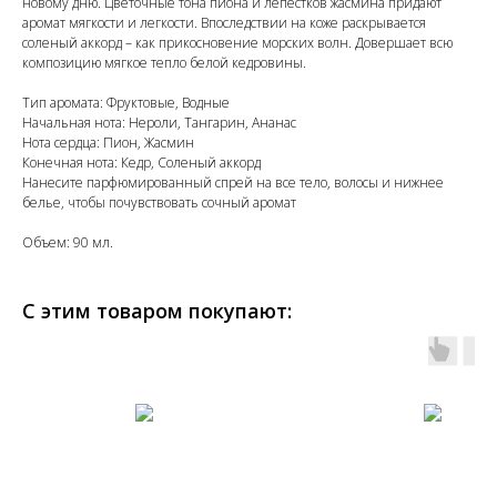
новому дню. Цветочные тона пиона и лепестков жасмина придают
аромат мягкости и легкости. Впоследствии на коже раскрывается
соленый аккорд – как прикосновение морских волн. Довершает всю
композицию мягкое тепло белой кедровины.
Тип аромата: Фруктовые, Водные
Начальная нота: Нероли, Тангарин, Ананас
Нота сердца: Пион, Жасмин
Конечная нота: Кедр, Соленый аккорд
Нанесите парфюмированный спрей на все тело, волосы и нижнее
белье, чтобы почувствовать сочный аромат
Объем: 90 мл.
С этим товаром покупают: