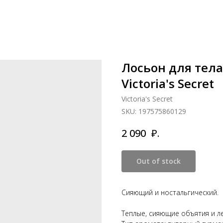
Лосьон для тел
Victoria's Secret
Victoria's Secret
SKU:
197575860129
₽.
2 090
Out of stock
Сияющий и ностальгический.
Теплые, сияющие объятия и л