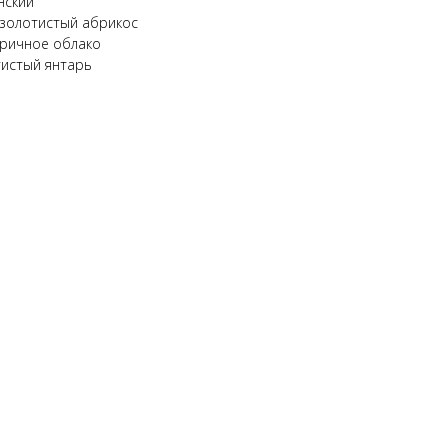
нский
 золотистый абрикос
оричное облако
тистый янтарь