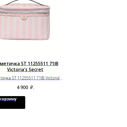
метичка ST 11255511 71IB
Victoria's Secret
тичка ST 11255511 71IB Victoria's
Secret
4 900
₽.
 корзину