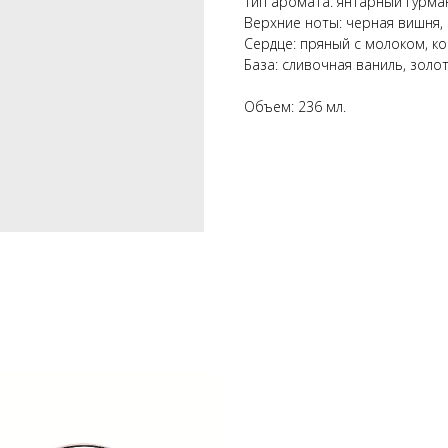
Тип аромата: янтарный гурма
Верхние ноты: черная вишня,
Сердце: пряный с молоком, к
База: сливочная ваниль, золо
Объем: 236 мл.