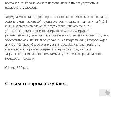
восстановить баланс кожного покрова, повысить его упругость и
поддержать молодость.
Формула молочка содержит органическое конопляное масло, экстракты
зеленого чая и азиатской груши, экстракт ягод асаи и витамины А, С, Е
и В5. Оказывая комплексное воздействие, эти компоненты
успокаивают, смягчают и тонизируют кожу, стимулируя ее
регенерацию и уберегая от воспалительных реакций. Кроме того, они
обеспечивают интенсивное увлажнение покрова кожи, которое будет
длиться 12 часов. Особого внимания также заслуживает действие
витаминов, которые защищают эпидермис от оксидантов и
загрязняющих элементов, тем самым существенно продлевая его
молодость и красоту
Объем: 500 мл.
С этим товаром покупают: