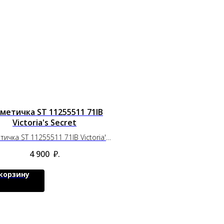
метичка ST 11255511 71IB
Victoria's Secret
тичка ST 11255511 71IB Victoria's
Secret
4 900
₽.
 корзину