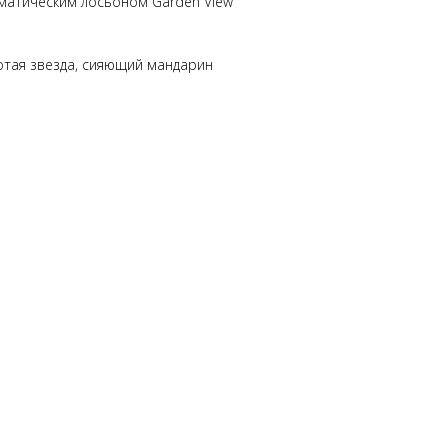
матическим лосьоном Garden View
лотая звезда, сияющий мандарин