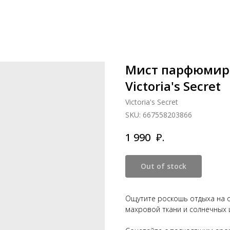
Мист парфюмир
Victoria's Secret
Victoria's Secret
SKU:
667558203866
₽.
1 990
Out of stock
Ощутите роскошь отдыха на о
махровой ткани и солнечных 