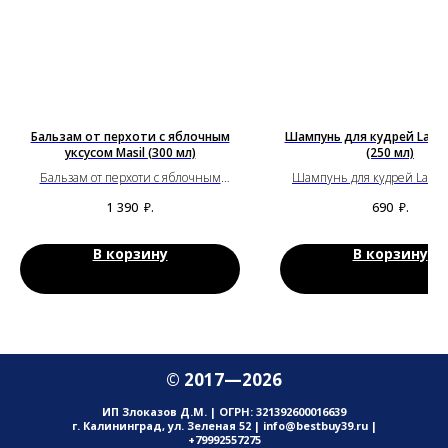
Бальзам от перхоти с яблочным
Шампунь для кудрей Labor
уксусом Masil (300 мл)
(250 мл)
Бальзам от перхоти с яблочным
Шампунь для кудрей Labor
уксусом Masil (300 мл)
(250 мл)
1 390
₽.
690
₽.
В корзину
В корзину
© 2017—2026
ИП Злоказов Д.М. | ОГРН: 321392600016639
г. Калининград, ул. Зеленая 52 | info@bestbuy39.ru |
+79992557275