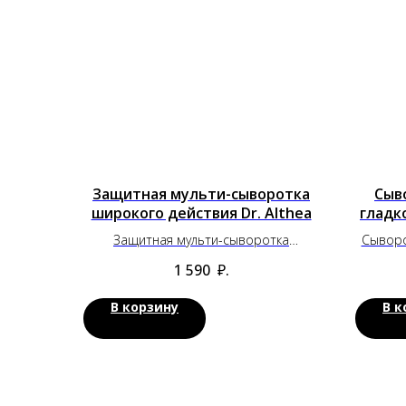
Защитная мульти-сыворотка
Сыв
широкого действия Dr. Althea
гладк
Защитная мульти-сыворотка
Сыворо
широкого действия Dr. Althea
1 590
₽.
В корзину
В к