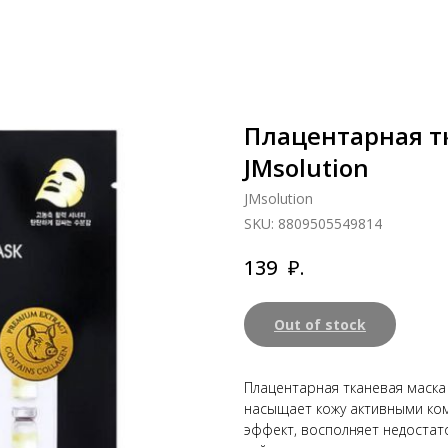
Плацентарная т
JMsolution
JMsolution
SKU:
8809505549814
₽.
139
Out of stock
Плацентарная тканевая маска 
насыщает кожу активными ко
эффект, восполняет недоста