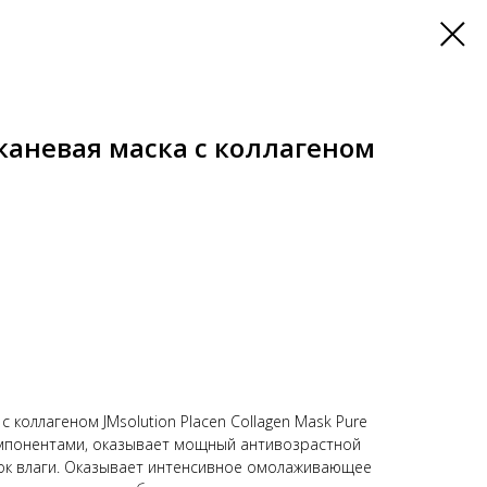
каневая маска с коллагеном
с коллагеном JMsolution Placen Collagen Mask Pure
мпонентами, оказывает мощный антивозрастной
ток влаги. Оказывает интенсивное омолаживающее