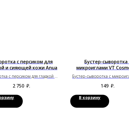
оротка с персиком для
Бустер-сыворотка 
ой и сияющей кожи Anua
микроиглами VT Cosme
Reedle Shot 300 (2 м
тка с персиком для гладкой и
Бустер-сыворотка с микроиг
сияющей кожи Anua
Cosmetics Reedle Shot 300 
2 750
₽.
149
₽.
орзину
В корзину