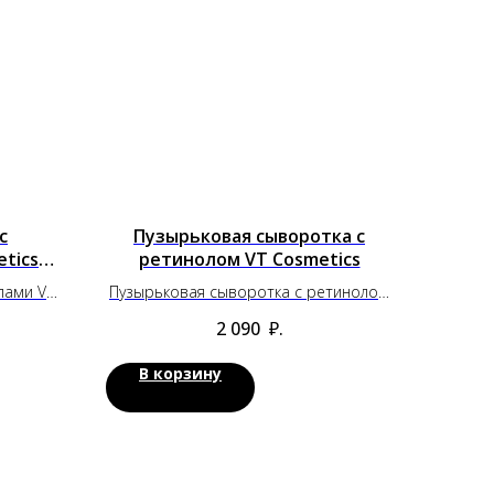
с
Пузырьковая сыворотка с
tics
ретинолом VT Cosmetics
л)
лами VT
Пузырьковая сыворотка с ретинолом
(2 мл)
VT Cosmetics
2 090
₽.
В корзину