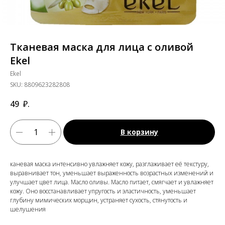
Тканевая маска для лица c оливой
Ekel
Ekel
SKU:
8809623282808
49
₽.
В корзину
каневая маска интенсивно увлажняет кожу, разглаживает её текстуру,
выравнивает тон, уменьшает выраженность возрастных изменений и
улучшает цвет лица. Масло оливы. Масло питает, смягчает и увлажняет
кожу. Оно восстанавливает упругость и эластичность, уменьшает
глубину мимических морщин, устраняет сухость, стянутость и
шелушения