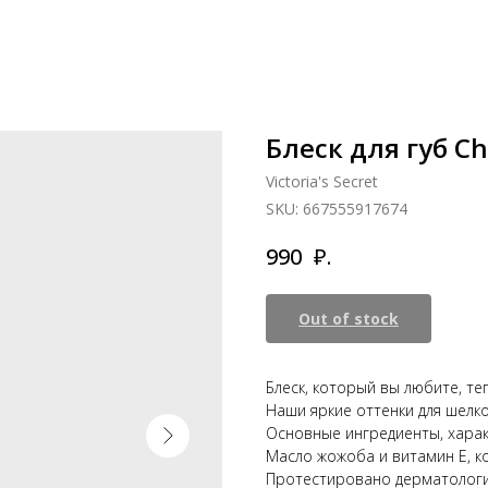
Блеск для губ Che
Victoria's Secret
SKU:
667555917674
₽.
990
Out of stock
Блеск, который вы любите, те
Наши яркие оттенки для шелко
Основные ингредиенты, хара
Масло жожоба и витамин Е, к
Протестировано дерматологи