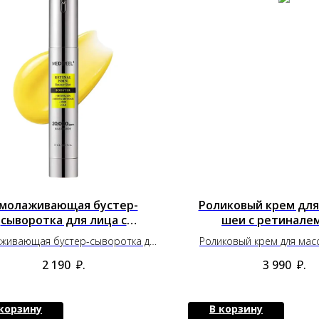
молаживающая бустер-
Роликовый крем для
сыворотка для лица с
шеи с ретинале
ретиналем
живающая бустер-сыворотка для
Роликовый крем для мас
лица с ретиналем
ретиналем CK
2 190
₽.
3 990
₽.
 корзину
В корзину