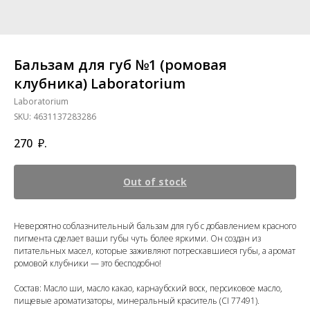
Бальзам для губ №1 (ромовая
клубника) Laboratorium
Laboratorium
SKU:
4631137283286
270
₽.
Out of stock
Невероятно соблазнительный бальзам для губ с добавлением красного
пигмента сделает ваши губы чуть более яркими. Он создан из
питательных масел, которые заживляют потрескавшиеся губы, а аромат
ромовой клубники — это бесподобно!
Состав: Масло ши, масло какао, карнаубский воск, персиковое масло,
пищевые ароматизаторы, минеральный краситель (CI 77491).