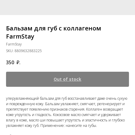
Бальзам для губ с коллагеном
FarmStay
FarmStay
SKU:
8809632883225
350
₽.
Out of stock
уперувлажняющий бальзам для губ восстанавливает даже очень сухую
и поврежденную кожу. Бальзам увлажняет, смягчает, регенерирует и
препятствует появлению признаков старения. Коллаген возвращает
коже упругость и гладкость. Кокосовое масло смягчает и удерживает
влагу в коже, масло ши повышает упругость и эластичность и глубоко
увлажняет кожу губ. Применение: нанесите на губы.