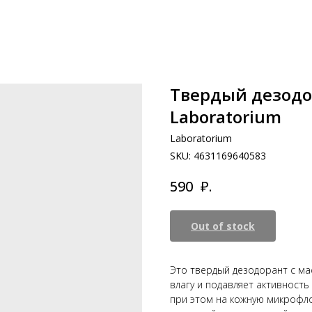
Твердый дезодор
Laboratorium
Laboratorium
SKU:
4631169640583
₽.
590
Out of stock
Это твердый дезодорант с м
влагу и подавляет активност
при этом на кожную микрофло