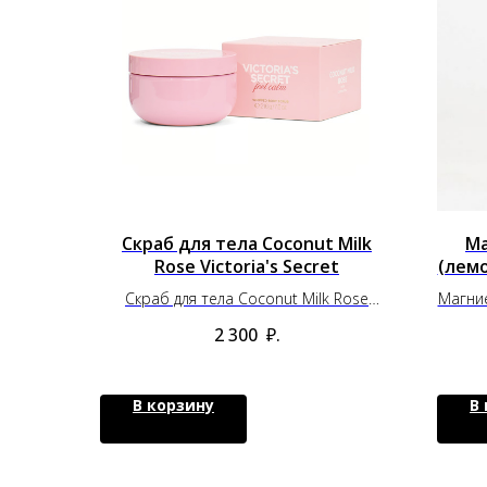
Скраб для тела Coconut Milk
Ма
Rose Victoria's Secret
(лемо
Скраб для тела Coconut Milk Rose
Магние
Victoria's Secret
2 300
₽.
В корзину
В