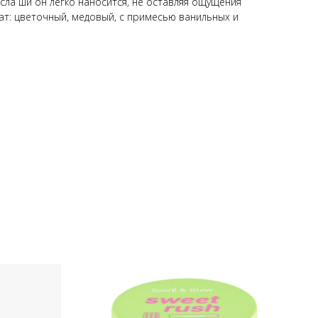
ла ши он легко наносится, не оставляя ощущения
мат: цветочный, медовый, с примесью ванильных и