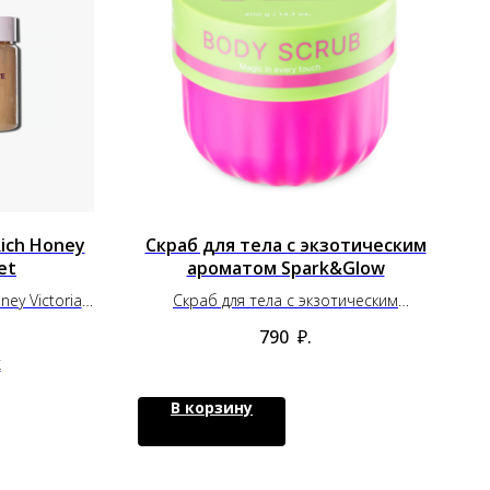
Rich Honey
Скраб для тела с экзотическим
et
ароматом Spark&Glow
ey Victoria's
Скраб для тела с экзотическим
ароматом Spark&Glow
790
₽.
k
В корзину