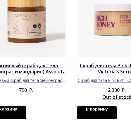
гниевый скраб для тела
Скраб для тела Pink 
нграс и мандарин) Assoluta
Victoria's Secr
вый скраб для тела (лемонграс и
Скраб для тела Pink Rich Hon
мандарин) Assoluta
Secret
790
₽.
2 300
₽.
Out of stoc
 корзину
В корзину