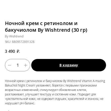
Ночной крем с ретинолом и
бакучиолом By Wishtrend (30 гр)
By Wishtrend
SKU:
8809572891328
3 490
₽.
В корзину
Ночной крем с ретинолом и бакучиолом By Wishtrend Vitamin A-mazing
Bakuchiol Night Cream увлажняет, борется с первыми признаками
возрастных изменений, стимулирует обновление клеток,
разглаживает, улучшает текстуру и состояние кожи. Подходит для
чувствительной кожи, не содержит отдушек, красителей и этанола, не
нарушает pH-баланс.