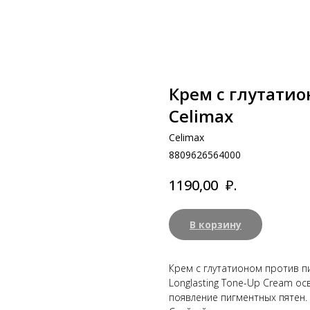
Крем с глутати
Celimax
Celimax
8809626564000
₽.
1190,00
В корзину
Крем с глутатионом против п
Longlasting Tone-Up Cream о
появление пигментных пятен. 